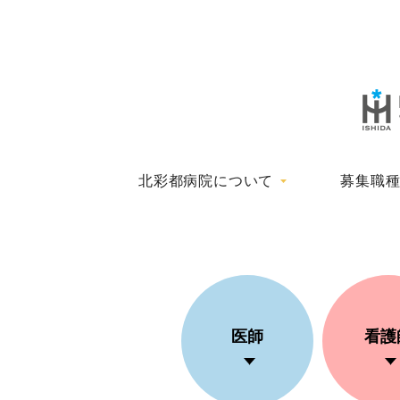
北彩都病院について
募集職
医師
看護