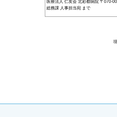
医療法人 仁友会 北彩都病院 〒070-
総務課 人事担当宛 まで