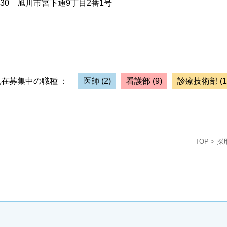
0030 旭川市宮下通9丁目2番1号
現在募集中の職種 ：
医師
(2)
看護部
(9)
診療技術部
(1
TOP
>
採